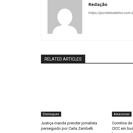
Redação
https://portaldoeleitor.com.
RELATED ARTICLES
Destaques
Amazonas
Justiça manda prender jornalista
Comitiva de
perseguido por Carla Zambelli
CICC em bus