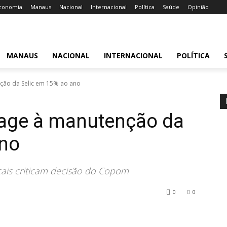
conomia
Manaus
Nacional
Internacional
Política
Saúde
Opinião
MANAUS
NACIONAL
INTERNACIONAL
POLÍTICA
nção da Selic em 15% ao ano
eage à manutenção da
ano
icais criticam decisão do Copom
0
0