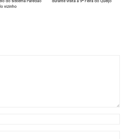
elo do sistema Paredão
durante visita à 9ª Feira do Queijo
do vizinho
Nome:*
E-