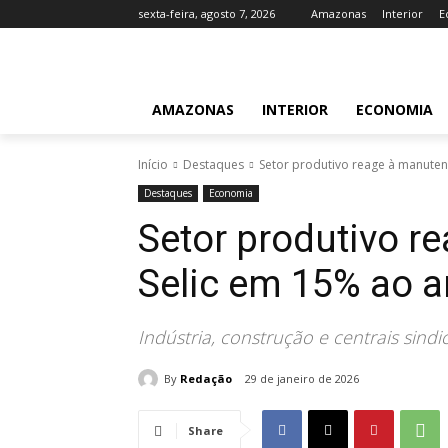
sexta-feira, agosto 7, 2026
Amazonas
Interior
E
AMAZONAS
INTERIOR
ECONOMIA
Início
Destaques
Setor produtivo reage à manute
Destaques
Economia
Setor produtivo r
Selic em 15% ao 
Indústria, construção e centrais sind
By
Redação
29 de janeiro de 2026
Share