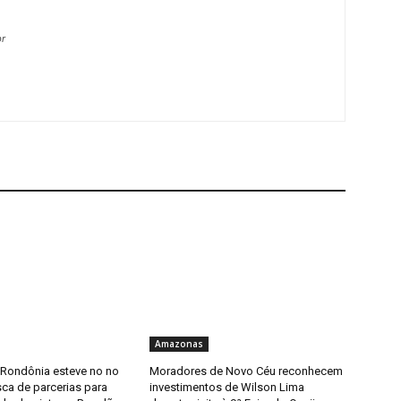
br
Amazonas
 Rondônia esteve no no
Moradores de Novo Céu reconhecem
ca de parcerias para
investimentos de Wilson Lima