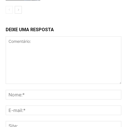
DEIXE UMA RESPOSTA
Comentário:
No
E-
mai
Sit