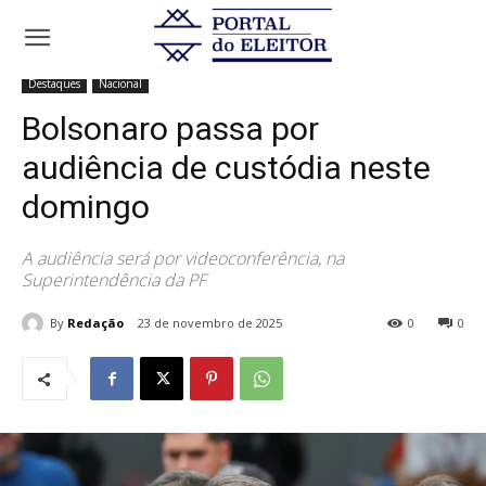
Início
Destaques
Bolsonaro passa por audiência de custódia neste
domingo
Destaques
Nacional
Bolsonaro passa por
audiência de custódia neste
domingo
A audiência será por videoconferência, na
Superintendência da PF
By
Redação
23 de novembro de 2025
0
0