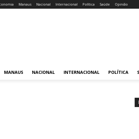
conomia
Manaus
Nacional
Internacional
Política
Saúde
Opinião
MANAUS
NACIONAL
INTERNACIONAL
POLÍTICA