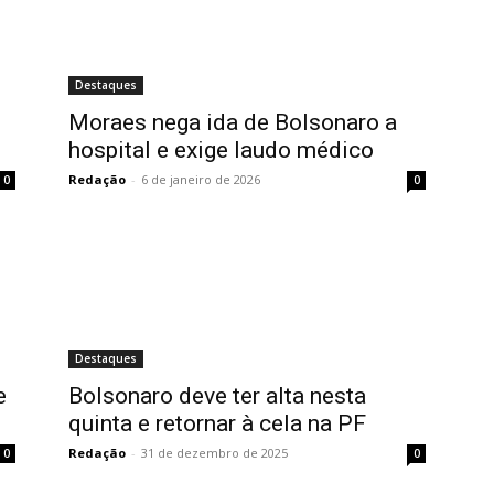
Destaques
Moraes nega ida de Bolsonaro a
hospital e exige laudo médico
Redação
-
6 de janeiro de 2026
0
0
Destaques
e
Bolsonaro deve ter alta nesta
quinta e retornar à cela na PF
Redação
-
31 de dezembro de 2025
0
0