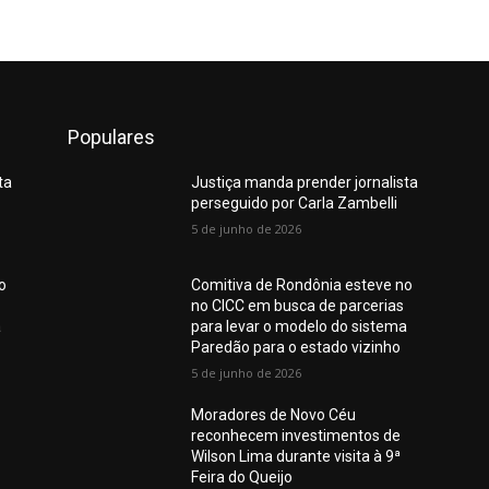
Populares
ta
Justiça manda prender jornalista
perseguido por Carla Zambelli
5 de junho de 2026
o
Comitiva de Rondônia esteve no
no CICC em busca de parcerias
a
para levar o modelo do sistema
Paredão para o estado vizinho
5 de junho de 2026
Moradores de Novo Céu
reconhecem investimentos de
Wilson Lima durante visita à 9ª
Feira do Queijo