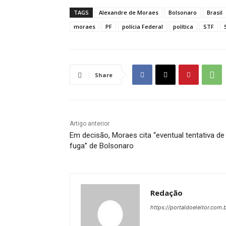
TAGS
Alexandre de Moraes
Bolsonaro
Brasil
moraes
PF
polícia Federal
política
STF
Share
Artigo anterior
Em decisão, Moraes cita “eventual tentativa de
fuga” de Bolsonaro
Redação
https://portaldoeleitor.com.