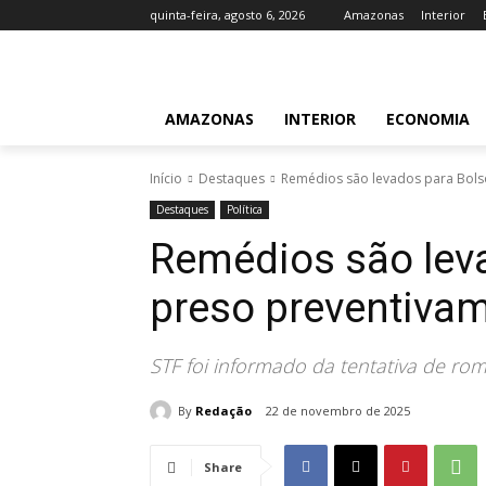
quinta-feira, agosto 6, 2026
Amazonas
Interior
AMAZONAS
INTERIOR
ECONOMIA
Início
Destaques
Remédios são levados para Bols
Destaques
Política
Remédios são lev
preso preventivam
STF foi informado da tentativa de rom
By
Redação
22 de novembro de 2025
Share