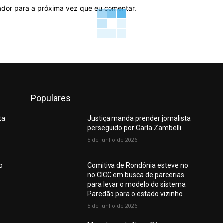
ador para a próxima vez que eu comentar.
Populares
ta
Justiça manda prender jornalista
perseguido por Carla Zambelli
5 de junho de 2026
o
Comitiva de Rondônia esteve no
no CICC em busca de parcerias
a
para levar o modelo do sistema
Paredão para o estado vizinho
5 de junho de 2026