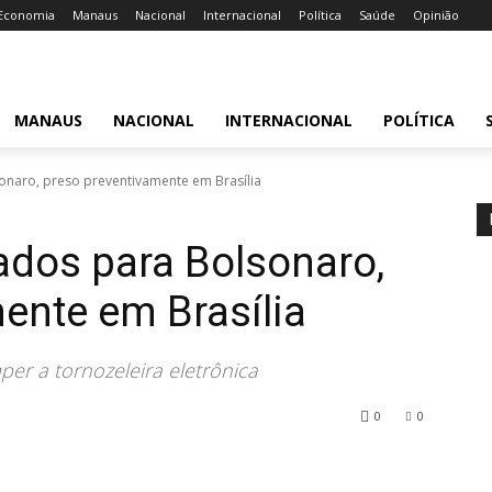
Economia
Manaus
Nacional
Internacional
Política
Saúde
Opinião
MANAUS
NACIONAL
INTERNACIONAL
POLÍTICA
onaro, preso preventivamente em Brasília
ados para Bolsonaro,
ente em Brasília
per a tornozeleira eletrônica
0
0