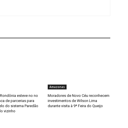
Amazonas
 Rondônia esteve no no
Moradores de Novo Céu reconhecem
ca de parcerias para
investimentos de Wilson Lima
elo do sistema Paredão
durante visita à 9ª Feira do Queijo
do vizinho