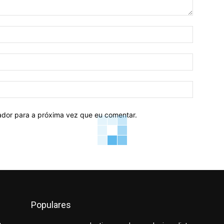
Nome:*
E-
mail:*
Site:
ador para a próxima vez que eu comentar.
Populares