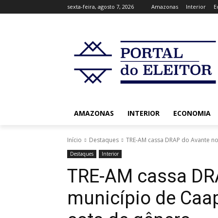
sexta-feira, agosto 7, 2026
Amazonas
Interior
E
AMAZONAS
INTERIOR
ECONOMIA
Início
Destaques
TRE-AM cassa DRAP do Avante no 
Destaques
Interior
TRE-AM cassa DR
município de Caap