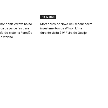
Amazonas
 Rondônia esteve no no
Moradores de Novo Céu reconhecem
ca de parcerias para
investimentos de Wilson Lima
elo do sistema Paredão
durante visita à 9ª Feira do Queijo
do vizinho