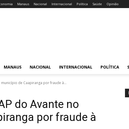
conomia
Manaus
Nacional
Internacional
Política
Saúde
Opinião
MANAUS
NACIONAL
INTERNACIONAL
POLÍTICA
município de Caapiranga por fraude à...
AP do Avante no
iranga por fraude à