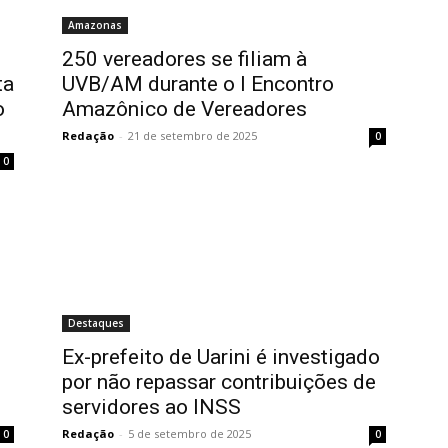
Amazonas
250 vereadores se filiam à
ta
UVB/AM durante o I Encontro
o
Amazônico de Vereadores
Redação
-
21 de setembro de 2025
0
0
Destaques
Ex-prefeito de Uarini é investigado
por não repassar contribuições de
servidores ao INSS
Redação
-
5 de setembro de 2025
0
0