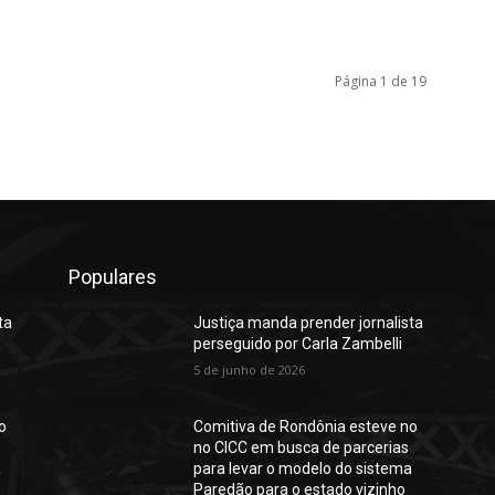
Página 1 de 19
Populares
ta
Justiça manda prender jornalista
perseguido por Carla Zambelli
5 de junho de 2026
o
Comitiva de Rondônia esteve no
no CICC em busca de parcerias
a
para levar o modelo do sistema
Paredão para o estado vizinho