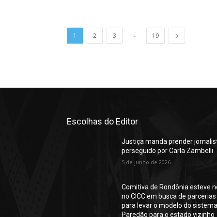
...
1
2
3
19
Escolhas do Editor
Justiça manda prender jornalis
perseguido por Carla Zambelli
5 de junho de 2026
Comitiva de Rondônia esteve n
no CICC em busca de parcerias
para levar o modelo do sistem
Paredão para o estado vizinho