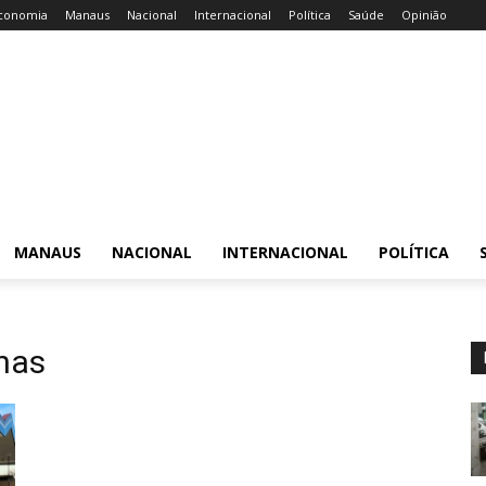
conomia
Manaus
Nacional
Internacional
Política
Saúde
Opinião
MANAUS
NACIONAL
INTERNACIONAL
POLÍTICA
nas