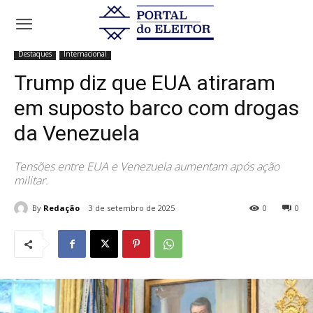
Início
Destaques
Trump diz que EUA atiraram em suposto barco
com drogas da Venezuela
Destaques
Internacional
Trump diz que EUA atiraram
em suposto barco com drogas
da Venezuela
Tensões entre EUA e Venezuela aumentam após ação
militar.
By
Redação
3 de setembro de 2025
0
0