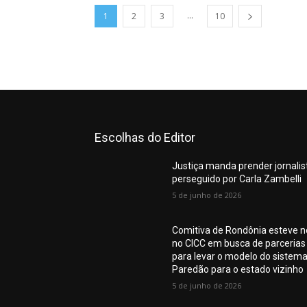
...
1
2
3
10
Escolhas do Editor
Justiça manda prender jornalis
perseguido por Carla Zambelli
5 de junho de 2026
Comitiva de Rondônia esteve n
no CICC em busca de parcerias
para levar o modelo do sistem
Paredão para o estado vizinho
5 de junho de 2026