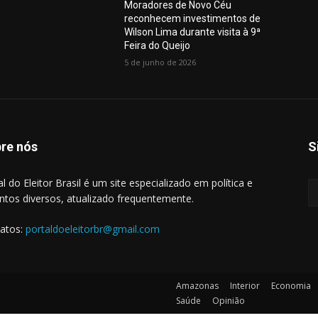
Moradores de Novo Céu
reconhecem investimentos de
Wilson Lima durante visita à 9ª
Feira do Queijo
5 de junho de 2026
re nós
S
al do Eleitor Brasil é um site especializado em política e
ntos diversos, atualizado frequentemente.
atos:
portaldoeleitorbr@gmail.com
Amazonas
Interior
Economia
Saúde
Opinião