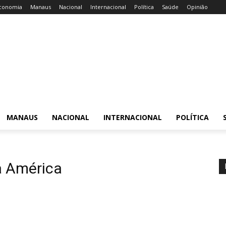
conomia
Manaus
Nacional
Internacional
Política
Saúde
Opinião
MANAUS
NACIONAL
INTERNACIONAL
POLÍTICA
a América