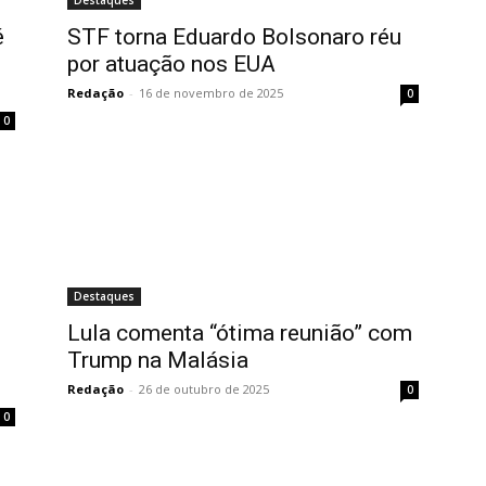
Destaques
é
STF torna Eduardo Bolsonaro réu
por atuação nos EUA
Redação
-
16 de novembro de 2025
0
0
Destaques
Lula comenta “ótima reunião” com
Trump na Malásia
Redação
-
26 de outubro de 2025
0
0