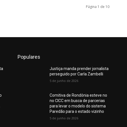
Página 1 de 10
Populares
ta
Justiça manda prender jornalista
perseguido por Carla Zambelli
5 de junho de 2026
o
Comitiva de Rondônia esteve no
no CICC em busca de parcerias
a
para levar o modelo do sistema
Paredão para o estado vizinho
5 de junho de 2026