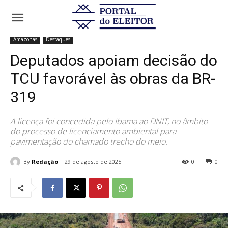
Início
Amazonas
Deputados apoiam decisão do TCU favorável às
obras da BR-319
Amazonas
Destaques
Deputados apoiam decisão do
TCU favorável às obras da BR-
319
A licença foi concedida pelo Ibama ao DNIT, no âmbito
do processo de licenciamento ambiental para
pavimentação do chamado trecho do meio.
By
Redação
29 de agosto de 2025
0
0