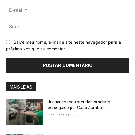
E-
mai
Sit
Salve meu nome, e-mail e site neste navegador para a
próxima vez que eu comentar.
MAIS LIDAS
Justiça manda prender jornalista
perseguido por Carla Zambelli
5 de junho de 2026