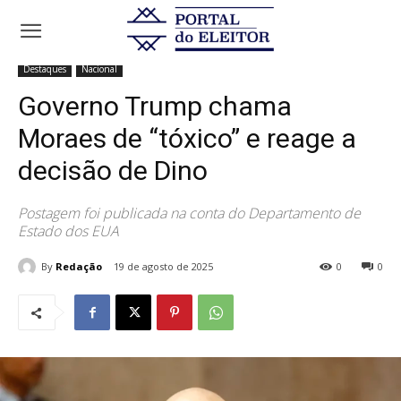
Início
Destaques
Governo Trump chama Moraes de "tóxico" e reage
a decisão de Dino
Destaques
Nacional
Governo Trump chama
Moraes de “tóxico” e reage a
decisão de Dino
Postagem foi publicada na conta do Departamento de
Estado dos EUA
By
Redação
19 de agosto de 2025
0
0