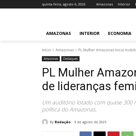
quinta-feira, agosto 6, 2026
Amazonas
Interior
AMAZONAS
INTERIOR
ECONOMIA
Início
Amazonas
PL Mulher Amazonas inicia mobil
Amazonas
Destaques
PL Mulher Amazon
de lideranças fem
Um auditório lotado com quase 300 
política do Amazonas.
By
Redação
9 de agosto de 2025