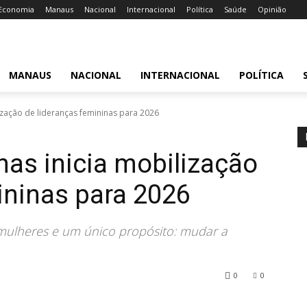
Economia
Manaus
Nacional
Internacional
Política
Saúde
Opinião
MANAUS
NACIONAL
INTERNACIONAL
POLÍTICA
ização de lideranças femininas para 2026
as inicia mobilização
ininas para 2026
mulheres e um único propósito: mudar a
0
0