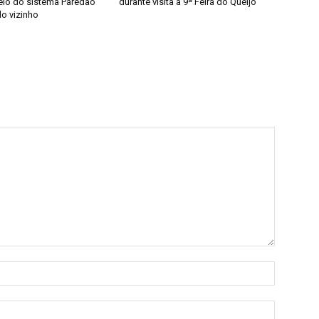
elo do sistema Paredão
durante visita à 9ª Feira do Queijo
do vizinho
Nome:*
E-