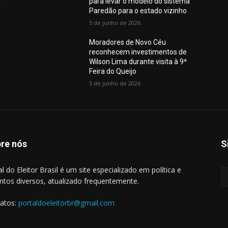
a
para levar o modelo do sistema
Paredão para o estado vizinho
5 de junho de 2026
Moradores de Novo Céu
reconhecem investimentos de
Wilson Lima durante visita à 9ª
Feira do Queijo
5 de junho de 2026
re nós
S
al do Eleitor Brasil é um site especializado em política e
ntos diversos, atualizado frequentemente.
atos:
portaldoeleitorbr@gmail.com