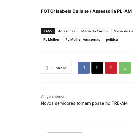
FOTO: Isabela Daliane / Assessoria PL-AM
TAGS
Amazonas
Maria do Carmo
Maria do Ca
PL Mulher
PL Mulher Amazonas
política
Share
Artigo anterior
Novos servidores tomam posse no TRE-AM