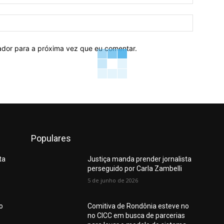
mail:*
Site:
ador para a próxima vez que eu comentar.
Populares
ta
Justiça manda prender jornalista
perseguido por Carla Zambelli
5 de junho de 2026
o
Comitiva de Rondônia esteve no
no CICC em busca de parcerias