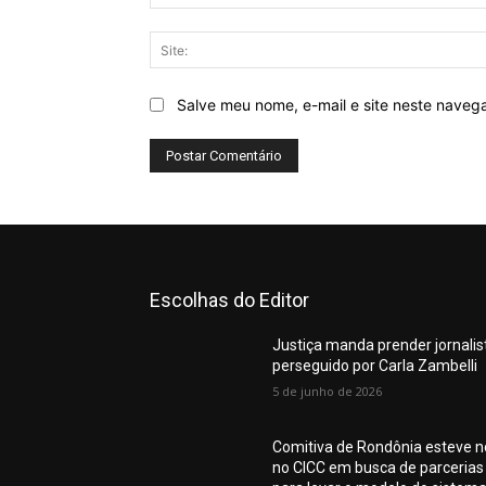
Salve meu nome, e-mail e site neste naveg
Escolhas do Editor
Justiça manda prender jornalis
perseguido por Carla Zambelli
5 de junho de 2026
Comitiva de Rondônia esteve n
no CICC em busca de parcerias