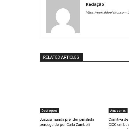
Redação
https://portaldoeleitor.com.
RELATED ARTICLES
Destaques
Amazonas
Justiça manda prender jornalista
Comitiva de
perseguido por Carla Zambelli
CICC em bus