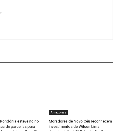
br
Amazonas
 Rondônia esteve no no
Moradores de Novo Céu reconhecem
ca de parcerias para
investimentos de Wilson Lima