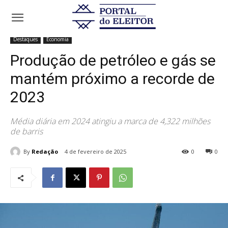
Início
Destaques
Produção de petróleo e gás se mantém próximo a
recorde de 2023
Destaques
Economia
Produção de petróleo e gás se
mantém próximo a recorde de
2023
Média diária em 2024 atingiu a marca de 4,322 milhões
de barris
By
Redação
4 de fevereiro de 2025
0
0