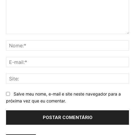
Comentário:
No
E-
mai
Sit
Salve meu nome, e-mail e site neste navegador para a
próxima vez que eu comentar.