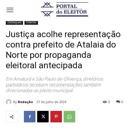
Início
Destaques
Justiça acolhe representação contra prefeito de
Atalaia do Norte por propaganda eleitoral...
Destaques
Interior
Justiça acolhe representação
contra prefeito de Atalaia do
Norte por propaganda
eleitoral antecipada
Em Amaturá e São Paulo de Olivença, diretórios
partidários recebem recomendações também
direcionadas ao pleito municipal
By
Redação
31 de julho de 2024
0
0