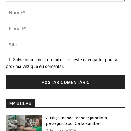
Comentário:
No
E-
mai
Sit
Salve meu nome, e-mail e site neste navegador para a
próxima vez que eu comentar.
MAIS LIDAS
Justiça manda prender jornalista
perseguido por Carla Zambelli
5 de junho de 2026