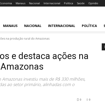
Economia
Manaus
Nacional
Internacional
Política
Saúde
Opinião
MANAUS
NACIONAL
INTERNACIONAL
POLÍTICA
ações na produção rural do Amazonas
os e destaca ações na
o Amazonas
o Amazonas investiu mais de R$ 330 milhões,
das ao setor primário, alinhadas com o
0
0