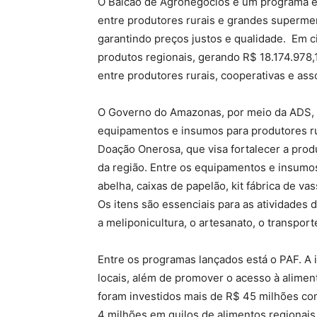
O Balcão de Agronegócios é um programa ex
entre produtores rurais e grandes superme
garantindo preços justos e qualidade. Em 
produtos regionais, gerando R$ 18.174.978,
entre produtores rurais, cooperativas e ass
O Governo do Amazonas, por meio da ADS, 
equipamentos e insumos para produtores r
Doação Onerosa, que visa fortalecer a prod
da região. Entre os equipamentos e insumo
abelha, caixas de papelão, kit fábrica de v
Os itens são essenciais para as atividades d
a meliponicultura, o artesanato, o transpor
Entre os programas lançados está o PAF. A i
locais, além de promover o acesso à aliment
foram investidos mais de R$ 45 milhões com
4 milhões em quilos de alimentos regionais