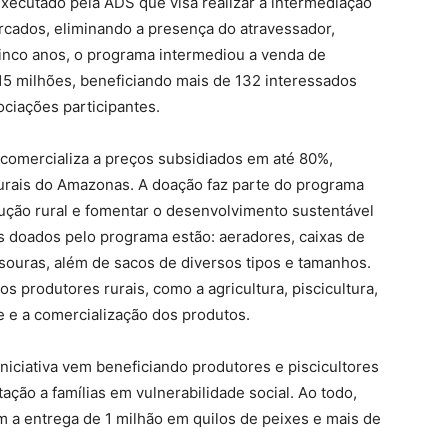
ecutado pela ADS que visa realizar a intermediação
rcados, eliminando a presença do atravessador,
cinco anos, o programa intermediou a venda de
15 milhões, beneficiando mais de 132 interessados
ociações participantes.
comercializa a preços subsidiados em até 80%,
urais do Amazonas. A doação faz parte do programa
ução rural e fomentar o desenvolvimento sustentável
s doados pelo programa estão: aeradores, caixas de
assouras, além de sacos de diversos tipos e tamanhos.
os produtores rurais, como a agricultura, piscicultura,
te e a comercialização dos produtos.
niciativa vem beneficiando produtores e piscicultores
ação a famílias em vulnerabilidade social. Ao todo,
 a entrega de 1 milhão em quilos de peixes e mais de
.