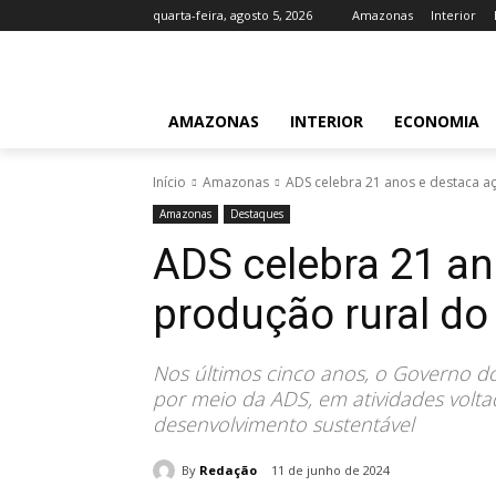
quarta-feira, agosto 5, 2026
Amazonas
Interior
AMAZONAS
INTERIOR
ECONOMIA
Início
Amazonas
ADS celebra 21 anos e destaca 
Amazonas
Destaques
ADS celebra 21 an
produção rural d
Nos últimos cinco anos, o Governo d
por meio da ADS, em atividades volta
desenvolvimento sustentável
By
Redação
11 de junho de 2024