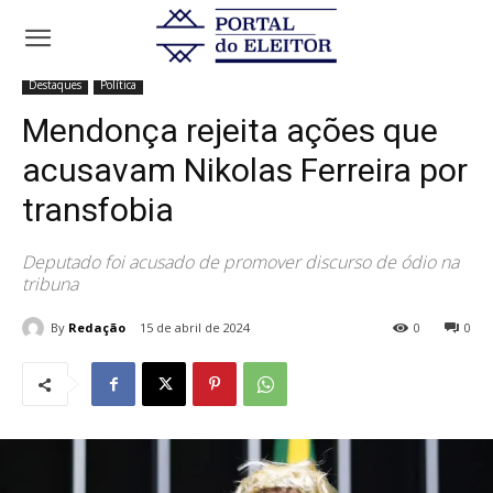
Início
Destaques
Mendonça rejeita ações que acusavam Nikolas
Ferreira por transfobia
Destaques
Política
Mendonça rejeita ações que
acusavam Nikolas Ferreira por
transfobia
Deputado foi acusado de promover discurso de ódio na
tribuna
By
Redação
15 de abril de 2024
0
0