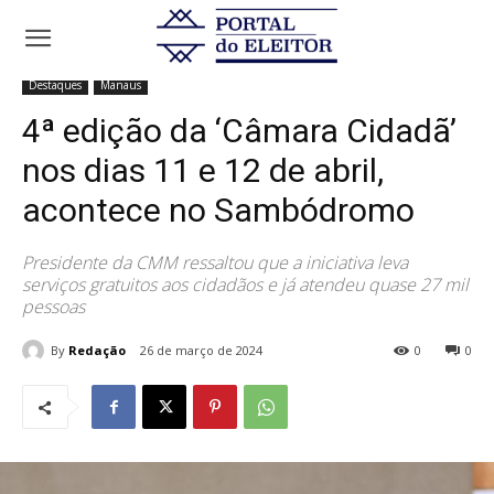
Início
Destaques
4ª edição da ‘Câmara Cidadã’ nos dias 11 e 12 de
abril,...
Destaques
Manaus
4ª edição da ‘Câmara Cidadã’
nos dias 11 e 12 de abril,
acontece no Sambódromo
Presidente da CMM ressaltou que a iniciativa leva
serviços gratuitos aos cidadãos e já atendeu quase 27 mil
pessoas
By
Redação
26 de março de 2024
0
0