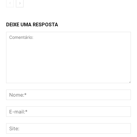
DEIXE UMA RESPOSTA
Comentário:
No
E-
mai
Sit