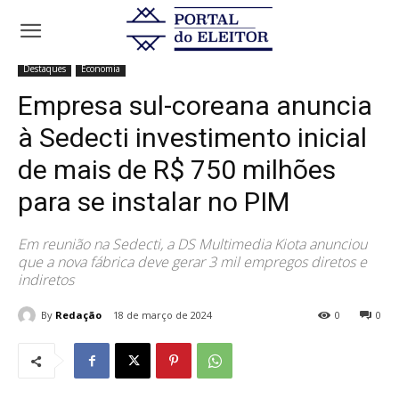
Início
Destaques
Empresa sul-coreana anuncia à Sedecti
investimento inicial de mais de R$ 750...
Destaques
Economia
Empresa sul-coreana anuncia
à Sedecti investimento inicial
de mais de R$ 750 milhões
para se instalar no PIM
Em reunião na Sedecti, a DS Multimedia Kiota anunciou
que a nova fábrica deve gerar 3 mil empregos diretos e
indiretos
By
Redação
18 de março de 2024
0
0