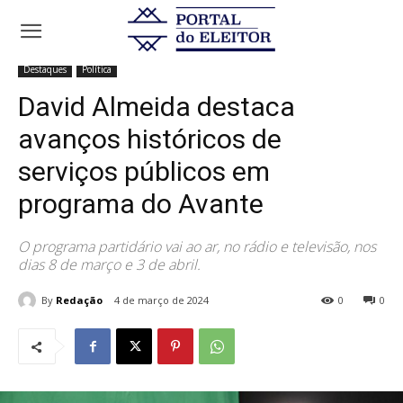
Início
Destaques
David Almeida destaca avanços históricos de
serviços públicos em programa do Avante
Destaques
Política
David Almeida destaca
avanços históricos de
serviços públicos em
programa do Avante
O programa partidário vai ao ar, no rádio e televisão, nos
dias 8 de março e 3 de abril.
By
Redação
4 de março de 2024
0
0