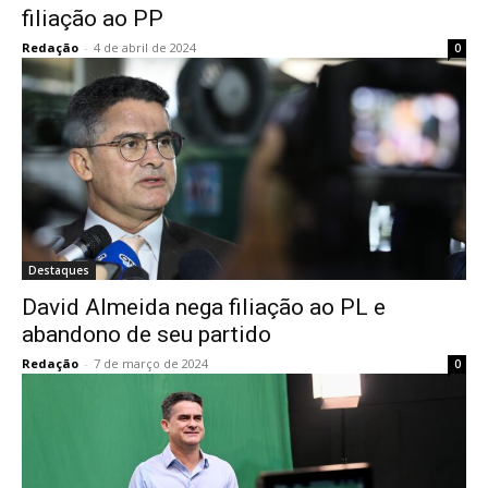
filiação ao PP
Redação
-
4 de abril de 2024
0
Destaques
David Almeida nega filiação ao PL e
abandono de seu partido
Redação
-
7 de março de 2024
0