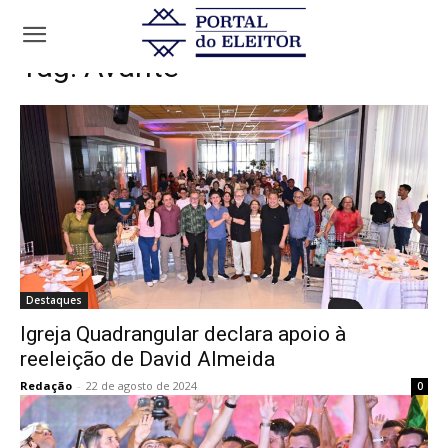
Tags
Avante
Tag:
Avante
Destaques
Igreja Quadrangular declara apoio à
reeleição de David Almeida
Redação
-
22 de agosto de 2024
0