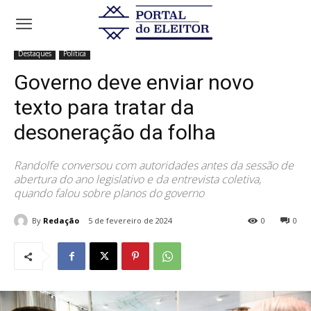
Início
Destaques
Governo deve enviar novo texto para tratar da
desoneração da folha
Destaques
Política
Governo deve enviar novo
texto para tratar da
desoneração da folha
Randolfe conversou com autoridades antes da sessão de
abertura do ano legislativo e da entrevista coletiva,
quando falou sobre planos do governo
By
Redação
5 de fevereiro de 2024
0
0