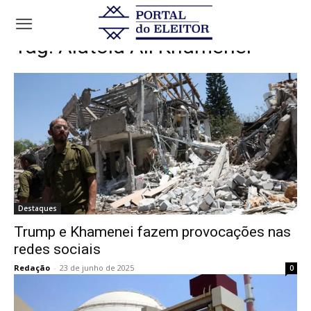
Tags
Aiatolá Ali Khamenei
Tag:
Aiatolá Ali Khamenei
Destaques
Trump e Khamenei fazem provocações nas
redes sociais
Redação
-
23 de junho de 2025
0