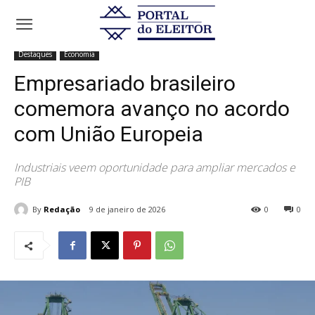
Início
Destaques
Empresariado brasileiro comemora avanço no
acordo com União Europeia
Destaques
Economia
Empresariado brasileiro
comemora avanço no acordo
com União Europeia
Industriais veem oportunidade para ampliar mercados e
PIB
By
Redação
9 de janeiro de 2026
0
0