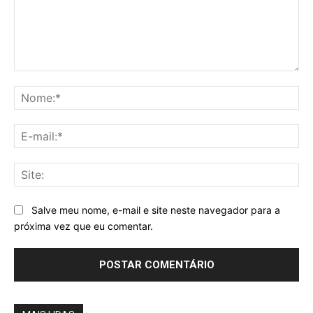
Comentário:
No
E-
mai
Sit
Salve meu nome, e-mail e site neste navegador para a
próxima vez que eu comentar.