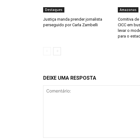
Destaques
Amazonas
Justiça manda prender jornalista
Comitiva de
perseguido por Carla Zambelli
CICC em bus
levar o mod
para o esta
DEIXE UMA RESPOSTA