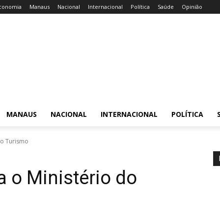
conomia
Manaus
Nacional
Internacional
Política
Saúde
Opinião
MANAUS
NACIONAL
INTERNACIONAL
POLÍTICA
do Turismo
a o Ministério do