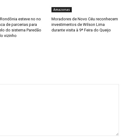
Amazonas
 Rondônia esteve no no
Moradores de Novo Céu reconhecem
ca de parcerias para
investimentos de Wilson Lima
elo do sistema Paredão
durante visita à 9ª Feira do Queijo
do vizinho