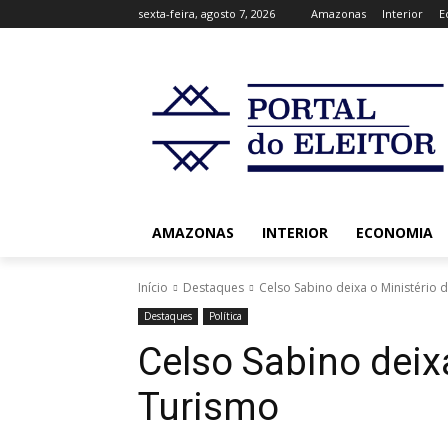
sexta-feira, agosto 7, 2026
Amazonas
Interior
E
AMAZONAS
INTERIOR
ECONOMIA
Início
Destaques
Celso Sabino deixa o Ministério 
Destaques
Política
Celso Sabino deix
Turismo