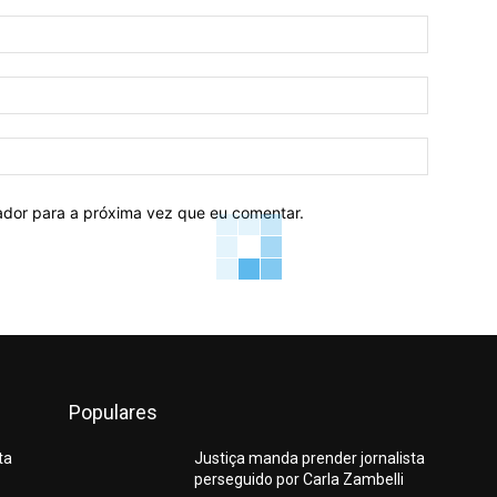
Nome:*
E-
mail:*
Site:
ador para a próxima vez que eu comentar.
Populares
ta
Justiça manda prender jornalista
perseguido por Carla Zambelli