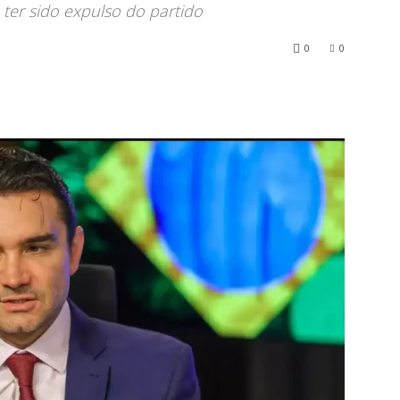
 ter sido expulso do partido
0
0