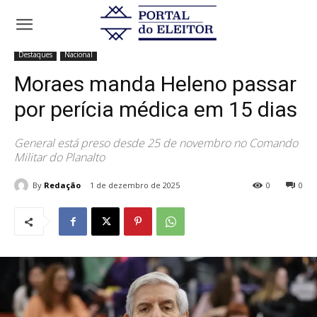
Início
Destaques
Moraes manda Heleno passar por perícia médica
em 15 dias
Destaques
Nacional
Moraes manda Heleno passar
por perícia médica em 15 dias
General está preso desde 25 de novembro no Comando
Militar do Planalto
By
Redação
1 de dezembro de 2025
0
0