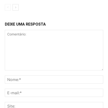
DEIXE UMA RESPOSTA
Comentário:
No
E-
mai
Sit