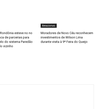
Amazonas
 Rondônia esteve no no
Moradores de Novo Céu reconhecem
ca de parcerias para
investimentos de Wilson Lima
elo do sistema Paredão
durante visita à 9ª Feira do Queijo
do vizinho