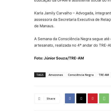
Educação da UFAM e assistente social do In
Karla Jamily Carvalho – Advogada, integr
assessora da Secretaria Executiva de Relaç
de Manaus.
A Semana da Consciência Negra segue até qu
artesanato, realizada no 4º andar do TRE-A
Foto: Júnior Souza/TRE-AM
TAGS
Amazonas
Consciência Negra
TRE-AM
Share