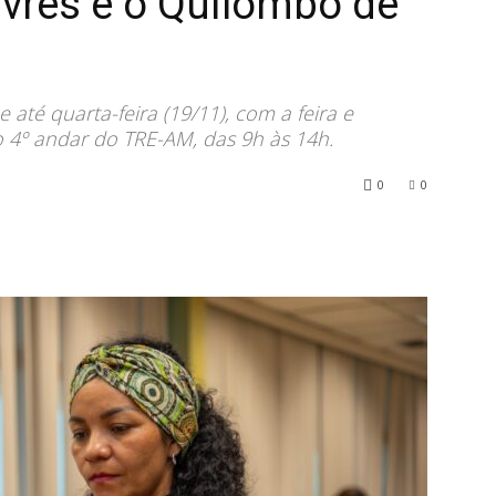
ivres e o Quilombo de
até quarta-feira (19/11), com a feira e
o 4º andar do TRE-AM, das 9h às 14h.
0
0