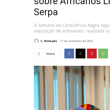
sobre Africanos L
Serpa
A Semana da Consciência Negra segue 
exposição de artesanato, realizada n
By
Redação
17 de novembro de 2025
Share