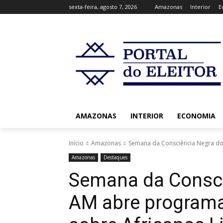
sexta-feira, agosto 7, 2026
Amazonas
Interior
E
AMAZONAS
INTERIOR
ECONOMIA
Início
Amazonas
Semana da Consciência Negra do
Amazonas
Destaques
Semana da Consci
AM abre programa