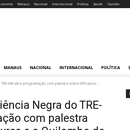
conomia
Manaus
Nacional
Internacional
Política
Saúde
Opinião
MANAUS
NACIONAL
INTERNACIONAL
POLÍTICA
 TRE-AM abre programação com palestra sobre Africanos...
ência Negra do TRE-
ção com palestra