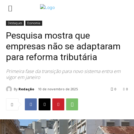
Início
Destaques
Pesquisa mostra que empresas não se
adaptaram para reforma tributária
Destaques
Economia
Pesquisa mostra que
empresas não se adaptaram
para reforma tributária
Primeira fase da transição para novo sistema entra em
vigor em janeiro
By
Redação
10 de novembro de 2025
0
0