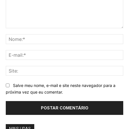
Comentário:
No
E-
mai
Sit
Salve meu nome, e-mail e site neste navegador para a
próxima vez que eu comentar.
MAIS LIDAS