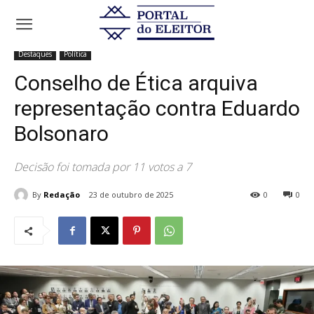
Início
Destaques
Conselho de Ética arquiva representação contra
Eduardo Bolsonaro
Destaques
Política
Conselho de Ética arquiva
representação contra Eduardo
Bolsonaro
Decisão foi tomada por 11 votos a 7
By
Redação
23 de outubro de 2025
0
0