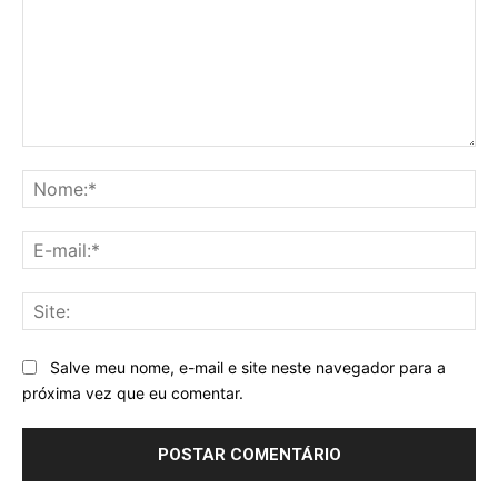
Comentário:
No
E-
mai
Sit
Salve meu nome, e-mail e site neste navegador para a
próxima vez que eu comentar.