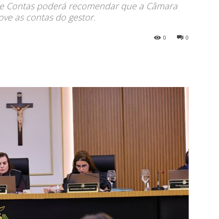
 de Contas poderá recomendar que a Câmara
ve as contas do gestor.
0
0