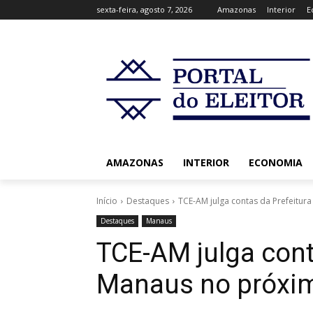
sexta-feira, agosto 7, 2026
Amazonas
Interior
E
AMAZONAS
INTERIOR
ECONOMIA
Início
Destaques
TCE-AM julga contas da Prefeitura
Destaques
Manaus
TCE-AM julga cont
Manaus no próxim