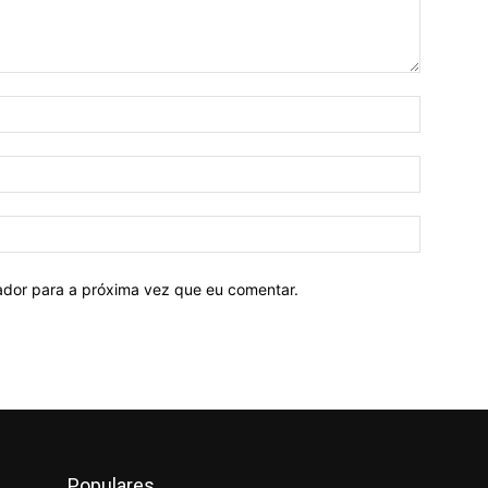
Nome:*
E-
mail:*
Site:
ador para a próxima vez que eu comentar.
Populares