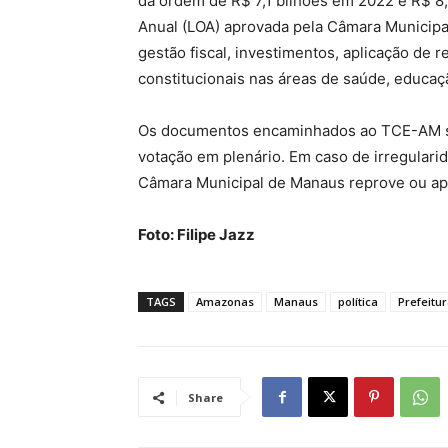
da ordem de R$ 7,1 bilhões em 2022 e R$ 8
Anual (LOA) aprovada pela Câmara Municipa
gestão fiscal, investimentos, aplicação de 
constitucionais nas áreas de saúde, educação
Os documentos encaminhados ao TCE-AM são
votação em plenário. Em caso de irregular
Câmara Municipal de Manaus reprove ou apr
Foto: Filipe Jazz
TAGS
Amazonas
Manaus
política
Prefeitu
Share