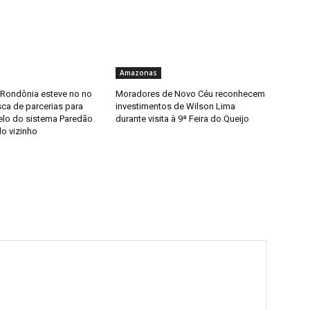
Amazonas
 Rondônia esteve no no
Moradores de Novo Céu reconhecem
ca de parcerias para
investimentos de Wilson Lima
elo do sistema Paredão
durante visita à 9ª Feira do Queijo
do vizinho