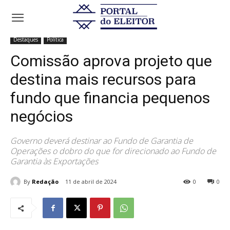
Início
Destaques
Comissão aprova projeto que destina mais
recursos para fundo que financia pequenos...
Destaques
Política
Comissão aprova projeto que
destina mais recursos para
fundo que financia pequenos
negócios
Governo deverá destinar ao Fundo de Garantia de
Operações o dobro do que for direcionado ao Fundo de
Garantia às Exportações
By
Redação
11 de abril de 2024
0
0