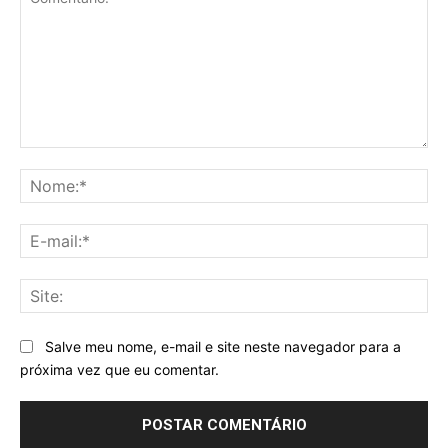
Comentário:
No
E-
mai
Sit
Salve meu nome, e-mail e site neste navegador para a
próxima vez que eu comentar.