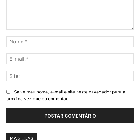
Comentário:
No
E-
mai
Sit
Salve meu nome, e-mail e site neste navegador para a
próxima vez que eu comentar.
MAIS LIDAS