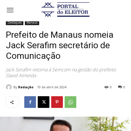
Início
Destaques
Prefeito de Manaus nomeia Jack Serafim secretário
de Comunicação
Destaques
Manaus
Prefeito de Manaus nomeia
Jack Serafim secretário de
Comunicação
Jack Serafim retorna à Semcom na gestão do prefeito
David Almeida
By
Redação
10 de abril de 2024
0
0