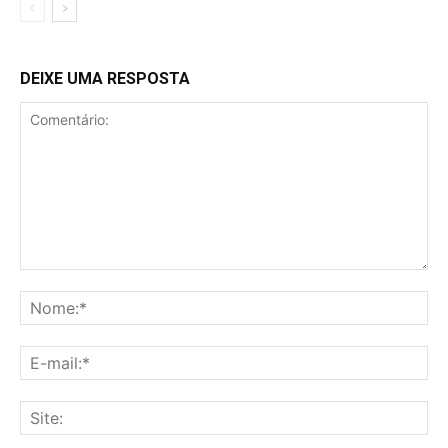
DEIXE UMA RESPOSTA
Comentário:
No
E-
mai
Sit