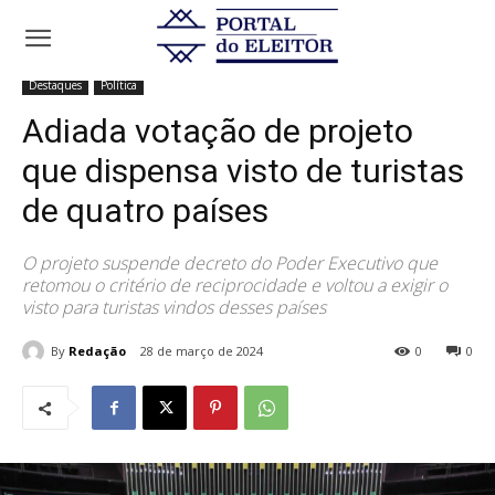
Início
Destaques
Adiada votação de projeto que dispensa visto de
turistas de quatro países
Destaques
Política
Adiada votação de projeto
que dispensa visto de turistas
de quatro países
O projeto suspende decreto do Poder Executivo que
retomou o critério de reciprocidade e voltou a exigir o
visto para turistas vindos desses países
By
Redação
28 de março de 2024
0
0