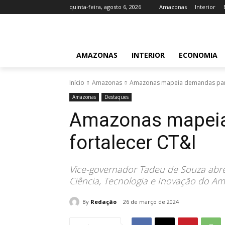
quinta-feira, agosto 6, 2026
Amazonas
Interior
AMAZONAS
INTERIOR
ECONOMIA
Início
Amazonas
Amazonas mapeia demandas para
Amazonas
Destaques
Amazonas mapeia
fortalecer CT&I
Vice-governador Tadeu de Souza abre
Ciência, Tecnologia e Inovação do A
By
Redação
26 de março de 2024