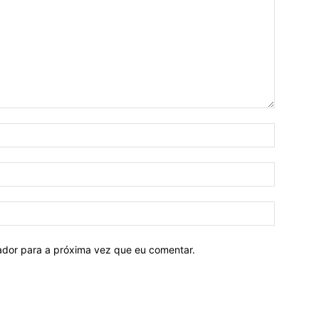
Nome:*
E-
mail:*
Site:
ador para a próxima vez que eu comentar.