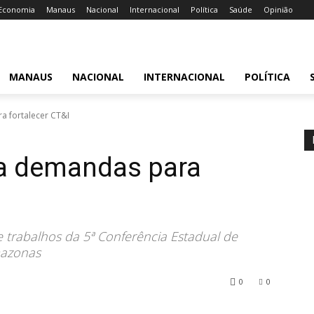
Economia
Manaus
Nacional
Internacional
Política
Saúde
Opinião
MANAUS
NACIONAL
INTERNACIONAL
POLÍTICA
 fortalecer CT&I
 demandas para
 trabalhos da 5ª Conferência Estadual de
mazonas
0
0