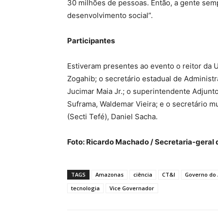
30 milhões de pessoas. Então, a gente semp
desenvolvimento social”.
Participantes
Estiveram presentes ao evento o reitor da
Zogahib; o secretário estadual de Administr
Jucimar Maia Jr.; o superintendente Adjun
Suframa, Waldemar Vieira; e o secretário mu
(Secti Tefé), Daniel Sacha.
Foto: Ricardo Machado / Secretaria-geral
TAGS
Amazonas
ciência
CT&I
Governo do
tecnologia
Vice Governador