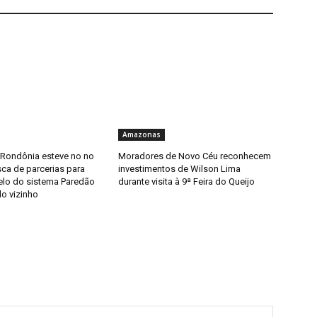
Amazonas
 Rondônia esteve no no
Moradores de Novo Céu reconhecem
ca de parcerias para
investimentos de Wilson Lima
elo do sistema Paredão
durante visita à 9ª Feira do Queijo
do vizinho