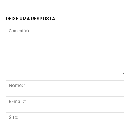
DEIXE UMA RESPOSTA
Comentário:
No
E-
mai
Sit