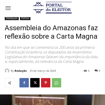
Início
Destaques
Assembleia do Amazonas faz reflexão sobre a
Carta Magna
Destaques
Política
Assembleia do Amazonas faz
reflexão sobre a Carta Magna
No dia em que se comemora os 200 anos da primeira
Constituição brasileira, os deputados da Assembleia
Legislativa do Amazonas falaram da importância da data
e, especialmente, da relevância da Carta Magna
By
Redação
25 de março de 2024
0
0