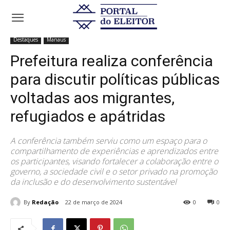
Início
Destaques
Prefeitura realiza conferência para discutir
políticas públicas voltadas aos migrantes, refugiados e...
Destaques
Manaus
Prefeitura realiza conferência
para discutir políticas públicas
voltadas aos migrantes,
refugiados e apátridas
A conferência também serviu como um espaço para o
compartilhamento de experiências e aprendizados entre
os participantes, visando fortalecer a colaboração entre o
governo, a sociedade civil e o setor privado na promoção
da inclusão e do desenvolvimento sustentável
By
Redação
22 de março de 2024
0
0