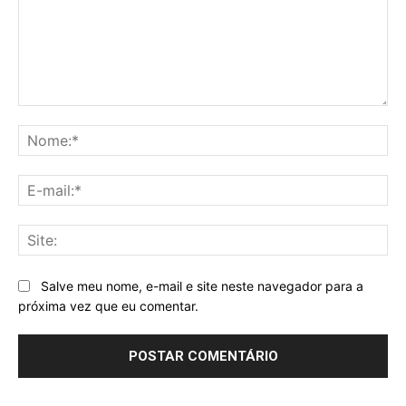
Comentário:
No
E-
mai
Sit
Salve meu nome, e-mail e site neste navegador para a
próxima vez que eu comentar.