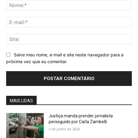
No
E-
mai
Sit
Salve meu nome, e-mail e site neste navegador para a
próxima vez que eu comentar.
MAIS LIDAS
Justiça manda prender jornalista
perseguido por Carla Zambelli
5 de junho de 2026