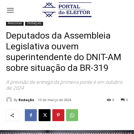
Início
Amazonas
Deputados da Assembleia Legislativa ouvem
superintendente do DNIT-AM sobre situação da BR-319
Amazonas
Destaques
Deputados da Assembleia
Legislativa ouvem
superintendente do DNIT-AM
sobre situação da BR-319
A previsão de entrega da primeira ponte é em outubro
de 2024
By
Redação
13 de março de 2024
0
0