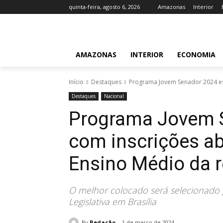
quinta-feira, agosto 6, 2026
Amazonas
Interior
AMAZONAS
INTERIOR
ECONOMIA
Início
Destaques
Programa Jovem Senador 2024 est
Destaques
Nacional
Programa Jovem S
com inscrições ab
Ensino Médio da r
O melhor colocado será selecionado 
Legislativa em Brasília
By
Redação
1 de março de 2024