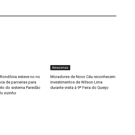
Amazonas
 Rondônia esteve no no
Moradores de Novo Céu reconhecem
ca de parcerias para
investimentos de Wilson Lima
elo do sistema Paredão
durante visita à 9ª Feira do Queijo
do vizinho