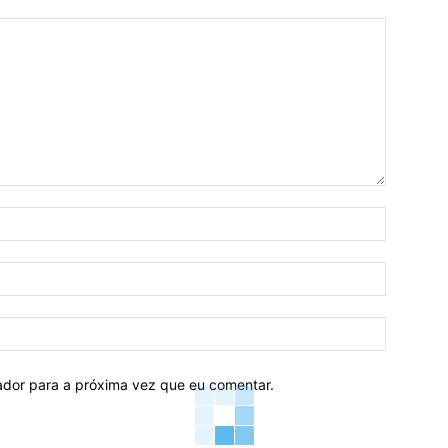
Nome:*
E-
mail:*
Site:
ador para a próxima vez que eu comentar.