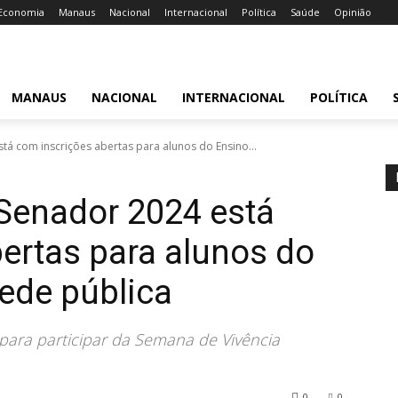
Economia
Manaus
Nacional
Internacional
Política
Saúde
Opinião
MANAUS
NACIONAL
INTERNACIONAL
POLÍTICA
á com inscrições abertas para alunos do Ensino...
enador 2024 está
ertas para alunos do
ede pública
para participar da Semana de Vivência
0
0