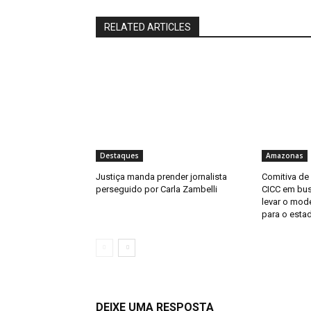
RELATED ARTICLES
Destaques
Amazonas
Justiça manda prender jornalista
Comitiva de
perseguido por Carla Zambelli
CICC em bus
levar o mod
para o esta
DEIXE UMA RESPOSTA