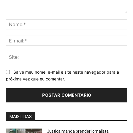
Comentário:
No
E-
mai
Sit
Salve meu nome, e-mail e site neste navegador para a
próxima vez que eu comentar.
MAIS LIDAS
Justiça manda prender jornalista