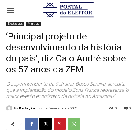
Início
Destaques
‘Principal projeto de desenvolvimento da história
do país’, diz Caio André sobre...
Destaques
Manaus
‘Principal projeto de
desenvolvimento da história
do país’, diz Caio André sobre
os 57 anos da ZFM
O superintendente da Suframa, Bosco Saraiva, acredita
que a implantação do modelo Zona Franca representa ‘o
maior evento econômico da história do Amazonas’
By
Redação
28 de fevereiro de 2024
0
0