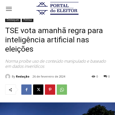
Início
Destaques
TSE vota amanhã regra para inteligência artificial
nas eleições
Destaques
Política
TSE vota amanhã regra para
inteligência artificial nas
eleições
Norma proíbe uso de conteúdo manipulado e baseado
em dados inverídicos
By
Redação
26 de fevereiro de 2024
0
0