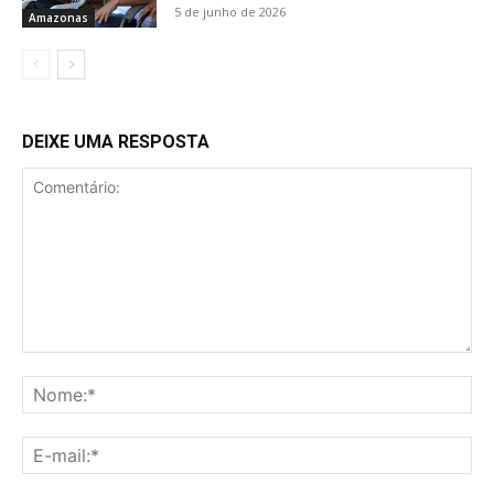
5 de junho de 2026
Amazonas
DEIXE UMA RESPOSTA
Comentário:
No
E-
mai