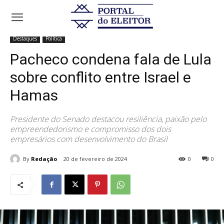
Início
Destaques
Pacheco condena fala de Lula sobre conflito entre
Israel e Hamas
Destaques
Política
Pacheco condena fala de Lula
sobre conflito entre Israel e
Hamas
Presidente do Senado destacou resiliência, paixão pelo
empreendedorismo e compromisso dos dois
empresários com desenvolvimento do Brasil
By
Redação
20 de fevereiro de 2024
0
0