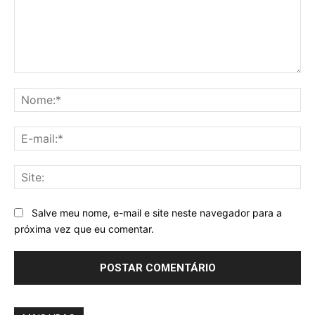
Comentário:
No
E-
mai
Sit
Salve meu nome, e-mail e site neste navegador para a
próxima vez que eu comentar.