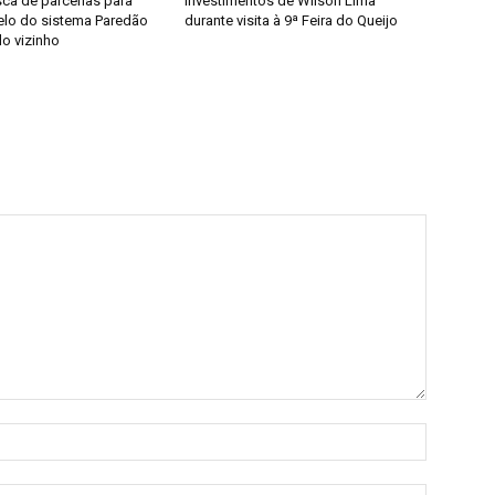
ca de parcerias para
investimentos de Wilson Lima
elo do sistema Paredão
durante visita à 9ª Feira do Queijo
do vizinho
Nome:*
E-