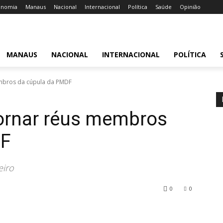
onomia
Manaus
Nacional
Internacional
Política
Saúde
Opinião
MANAUS
NACIONAL
INTERNACIONAL
POLÍTICA
mbros da cúpula da PMDF
tornar réus membros
DF
eiro
0
0