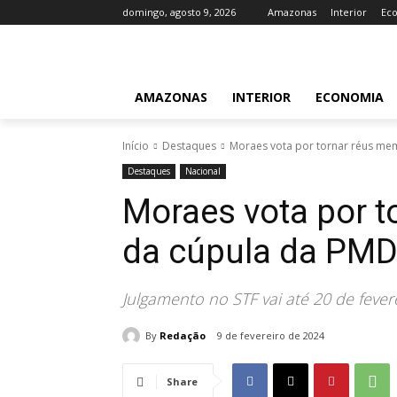
domingo, agosto 9, 2026
Amazonas
Interior
Ec
AMAZONAS
INTERIOR
ECONOMIA
Início
Destaques
Moraes vota por tornar réus me
Destaques
Nacional
Moraes vota por 
da cúpula da PM
Julgamento no STF vai até 20 de fever
By
Redação
9 de fevereiro de 2024
Share