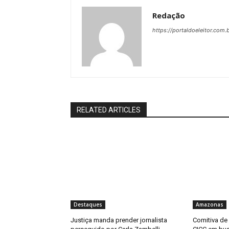
Redação
https://portaldoeleitor.com.
RELATED ARTICLES
Destaques
Amazonas
Justiça manda prender jornalista
Comitiva de