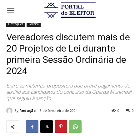
Início
Destaques
Vereadores discutem mais de 20 Projetos de Lei
durante primeira Sessão Ordinária...
Destaques
Política
Vereadores discutem mais de
20 Projetos de Lei durante
primeira Sessão Ordinária de
2024
Entre as matérias, propositura que prevê pagamento de
auxílio aos candidatos do concurso da Guarda Municipal,
que seguiu à sanção
By
Redação
8 de fevereiro de 2024
0
0