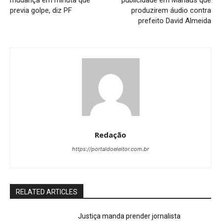
mudança em minuta que
publicidade em Manaus que
previa golpe, diz PF
produzirem áudio contra
prefeito David Almeida
Redação
https://portaldoeleitor.com.br
RELATED ARTICLES
Justiça manda prender jornalista