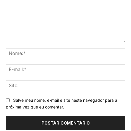
Comentário:
No
E-
mai
Sit
Salve meu nome, e-mail e site neste navegador para a
próxima vez que eu comentar.