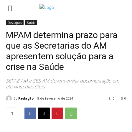
Início
Destaques
MPAM determina prazo para que as Secretarias
do AM apresentem solução para...
Destaques
Saúde
MPAM determina prazo para
que as Secretarias do AM
apresentem solução para a
crise na Saúde
SEFAZ-AM e SES-AM devem enviar documentação em
até vinte dias úteis
By
Redação
8 de fevereiro de 2024
0
0