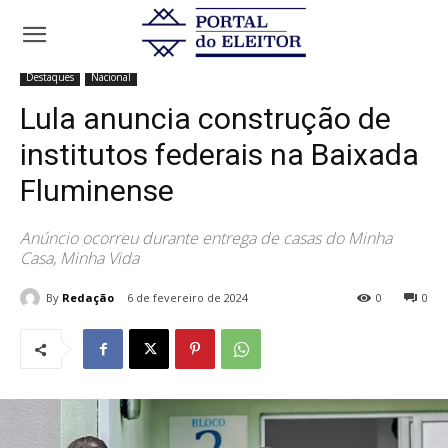
Início
Destaques
Lula anuncia construção de institutos federais na
Baixada Fluminense
Destaques
Nacional
Lula anuncia construção de
institutos federais na Baixada
Fluminense
Anúncio ocorreu durante entrega de casas do Minha
Casa, Minha Vida
By
Redação
6 de fevereiro de 2024
0
0