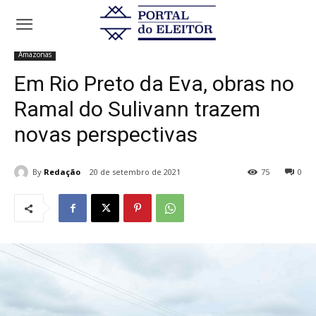
Início
Amazonas
Em Rio Preto da Eva, obras no Ramal do Sulivann
trazem novas...
Amazonas
Em Rio Preto da Eva, obras no
Ramal do Sulivann trazem
novas perspectivas
By
Redação
20 de setembro de 2021
75
0