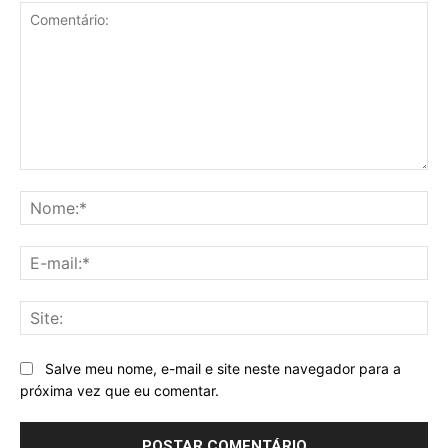
Comentário:
No
E-
mai
Sit
Salve meu nome, e-mail e site neste navegador para a
próxima vez que eu comentar.