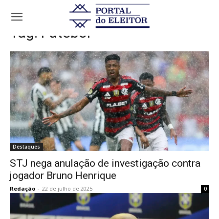
Tags
Futebol
Tag:
Futebol
Destaques
STJ nega anulação de investigação contra
jogador Bruno Henrique
Redação
-
22 de julho de 2025
0