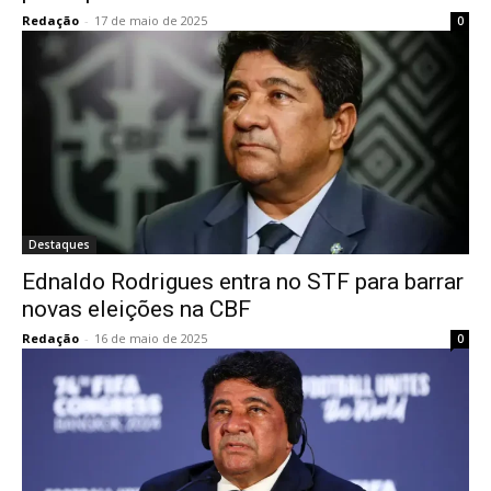
Redação
-
17 de maio de 2025
0
Destaques
Ednaldo Rodrigues entra no STF para barrar
novas eleições na CBF
Redação
-
16 de maio de 2025
0