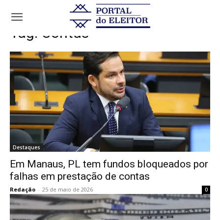
Tags
Contas
Tag:
Contas
Destaques
Em Manaus, PL tem fundos bloqueados por
falhas em prestação de contas
Redação
-
25 de maio de 2026
0