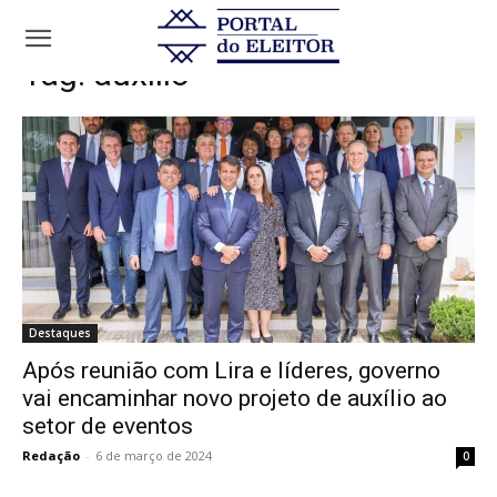
Tags
Auxílio
Tag:
auxílio
Destaques
Após reunião com Lira e líderes, governo
vai encaminhar novo projeto de auxílio ao
setor de eventos
Redação
-
6 de março de 2024
0