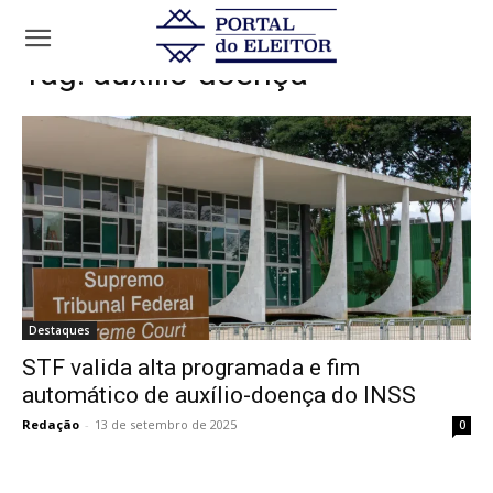
Tags
Auxílio-doença
Tag:
auxílio-doença
Destaques
STF valida alta programada e fim
automático de auxílio-doença do INSS
Redação
-
13 de setembro de 2025
0