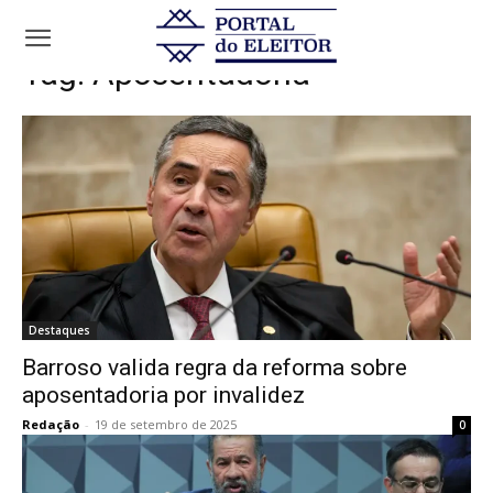
Tags
Aposentadoria
Tag:
Aposentadoria
Destaques
Barroso valida regra da reforma sobre
aposentadoria por invalidez
Redação
-
19 de setembro de 2025
0